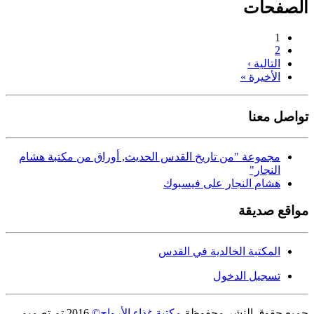
الصفحات
1
2
التالية ›
الأخيرة »
تواصل معنا
مجموعة "من تاريخ القدس الحديث, أوراق من مكتبة هشام
النجار"
هشام النجار على فيسبوك
مواقع صديقة
المكتبة الخالدية في القدس
تسجيل الدخول
جميع حقوق النشر محفوظة
مكتبة غذاء الأرواح©
2016
تم تصميم