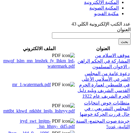
المكتبة الإلكترونية
المكتبة الصوتية
مكتبة الفيديو
عدد الكتب الإلكترونية الكلي 43
العنوان
العنوان
الملف الالكتروني
موقف الاسلام من
mwqf_lslm_mn_lmshrk_fy_lhkm_lrd-
المشاركة في الحكم الراهن
watermark.pdf
- الاخوان المسلمون
دعوة عامة من المجلس
الشرعي الأسلامي الأعلى
mr_1-watermark.pdf
في فلسطين لعمارة الحرم
القدسي الشريف ويليه دليل
الحرم الشريف عام 1922
متطلبات خوض انتخابات
المجلس التشريعي - في
mttlbt_khwd_ntkhbt_lmjls_ltshryy.pdf
حال قررت الحركة خوضها
جريدة صوت المجتمع- السنة
jryd_swt_lmjtm-
_lsn_lthny-_dd5.pdf
الثانية- عدد5