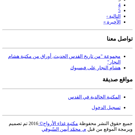
4
5
التالية ›
الأخيرة »
تواصل معنا
مجموعة "من تاريخ القدس الحديث, أوراق من مكتبة هشام
النجار"
هشام النجار على فيسبوك
مواقع صديقة
المكتبة الخالدية في القدس
تسجيل الدخول
جميع حقوق النشر محفوظة
مكتبة غذاء الأرواح©
2016
تم تصميم
وبرمجة الموقع من قبل
م. محمّد أيمن السّيوفي